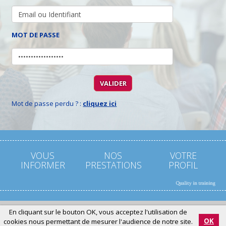
MOT DE PASSE
Mot de passe perdu ? :
cliquez ici
VOUS
NOS
VOTRE
INFORMER
PRESTATIONS
PROFIL
En cliquant sur le bouton OK, vous acceptez l'utilisation de
© Celuga.fr
OK
cookies nous permettant de mesurer l'audience de notre site.